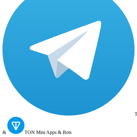
T
&
TON
Mini Apps & Bots