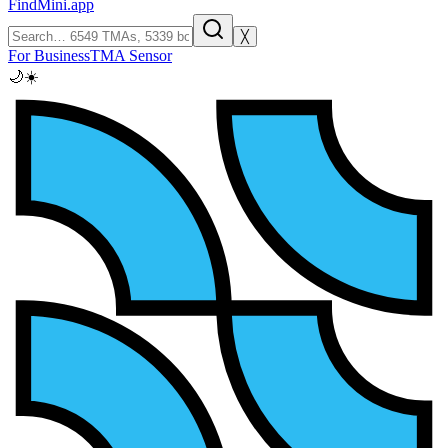
FindMini.app
╳
For Business
TMA Sensor
🌙
☀️