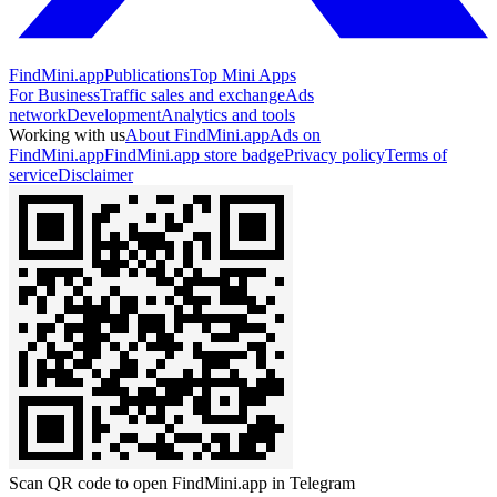
FindMini.app
Publications
Top Mini Apps
For Business
Traffic sales and exchange
Ads
network
Development
Analytics and tools
Working with us
About FindMini.app
Ads on
FindMini.app
FindMini.app store badge
Privacy policy
Terms of
service
Disclaimer
Scan QR code to open FindMini.app in Telegram