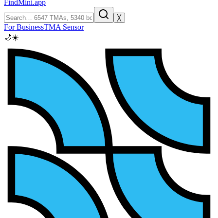
FindMini.app
╳
For Business
TMA Sensor
🌙
☀️