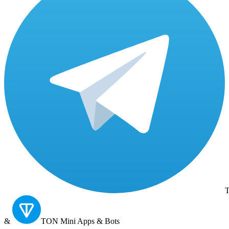
T
&
TON
Mini Apps & Bots