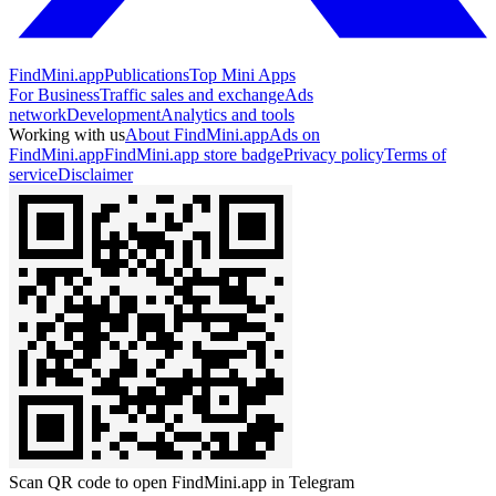
FindMini.app
Publications
Top Mini Apps
For Business
Traffic sales and exchange
Ads
network
Development
Analytics and tools
Working with us
About FindMini.app
Ads on
FindMini.app
FindMini.app store badge
Privacy policy
Terms of
service
Disclaimer
Scan QR code to open FindMini.app in Telegram