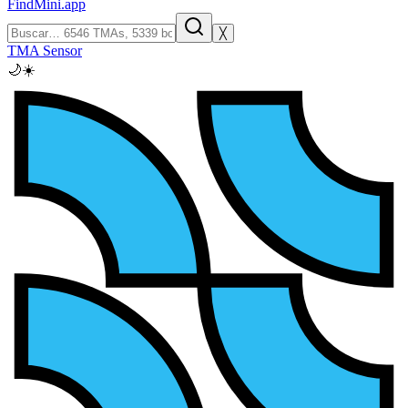
FindMini.app
╳
TMA Sensor
🌙
☀️