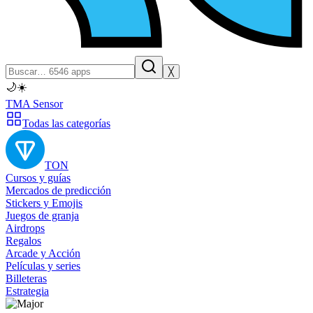
╳
🌙
☀️
TMA Sensor
Todas las categorías
TON
Cursos y guías
Mercados de predicción
Stickers y Emojis
Juegos de granja
Airdrops
Regalos
Arcade y Acción
Películas y series
Billeteras
Estrategia