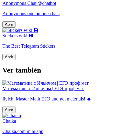
Anonymous Chat @chatbot
Anonymous one on one chats
Abrir
Stickers.wiki 💾
The Best Telegram Stickers
Abrir
Ver también
Математика с Ильичом | ЕГЭ проф мат
Ilyich: Master Math ЕГЭ and get materials! 🔥
Abrir
Chaika
Chaika.com mini app