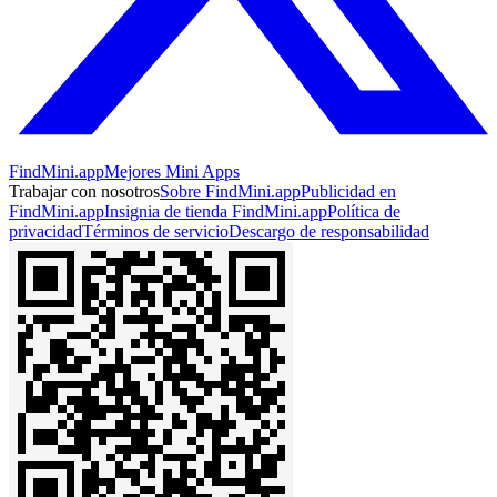
FindMini.app
Mejores Mini Apps
Trabajar con nosotros
Sobre FindMini.app
Publicidad en
FindMini.app
Insignia de tienda FindMini.app
Política de
privacidad
Términos de servicio
Descargo de responsabilidad