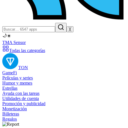
╳
🌙
☀️
TMA Sensor
Todas las categorías
TON
GameFi
Películas y series
Humor y memes
Estrellas
Ayuda con las tareas
Utilidades de cuenta
Promoción y publicidad
Monetización
Billeteras
Regalos