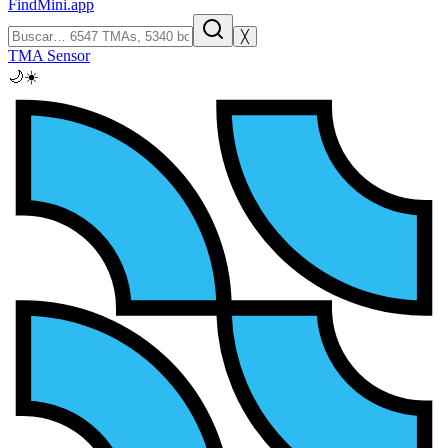
FindMini.app
╳
TMA Sensor
🌙
☀️