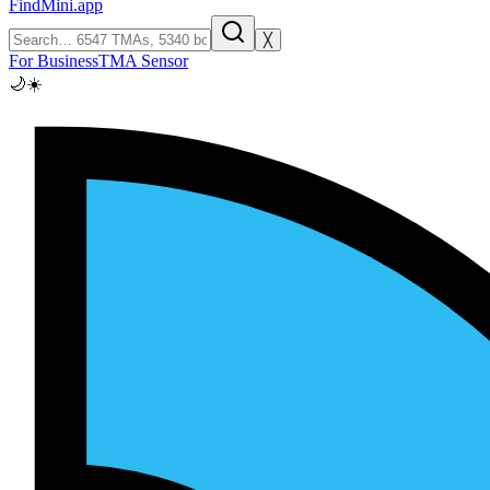
FindMini.app
╳
For Business
TMA Sensor
🌙
☀️