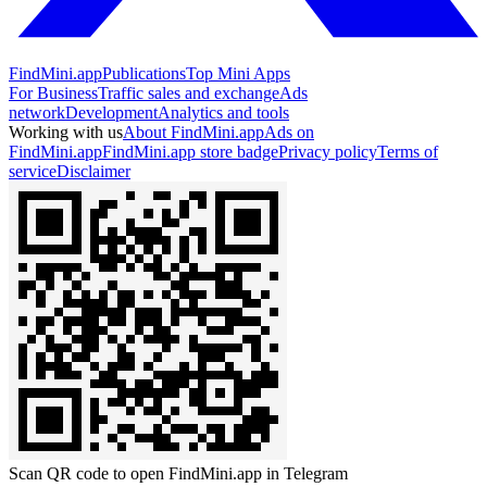
FindMini.app
Publications
Top Mini Apps
For Business
Traffic sales and exchange
Ads
network
Development
Analytics and tools
Working with us
About FindMini.app
Ads on
FindMini.app
FindMini.app store badge
Privacy policy
Terms of
service
Disclaimer
Scan QR code to open FindMini.app in Telegram