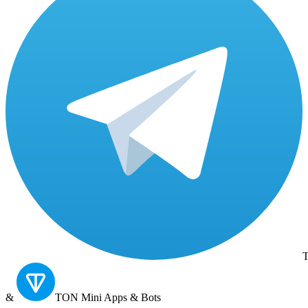
T
&
TON
Mini Apps & Bots