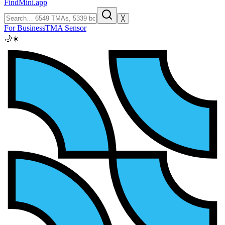
FindMini.app
╳
For Business
TMA Sensor
🌙
☀️