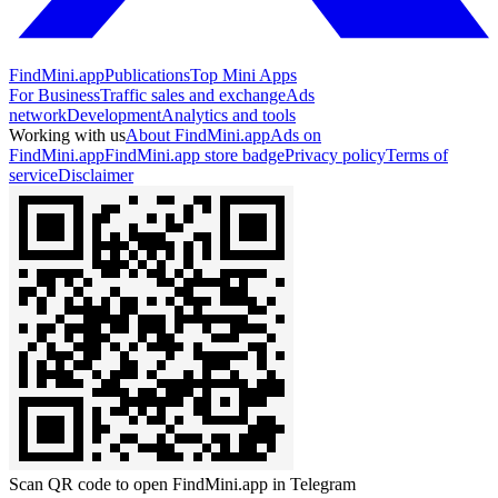
FindMini.app
Publications
Top Mini Apps
For Business
Traffic sales and exchange
Ads
network
Development
Analytics and tools
Working with us
About FindMini.app
Ads on
FindMini.app
FindMini.app store badge
Privacy policy
Terms of
service
Disclaimer
Scan QR code to open FindMini.app in Telegram