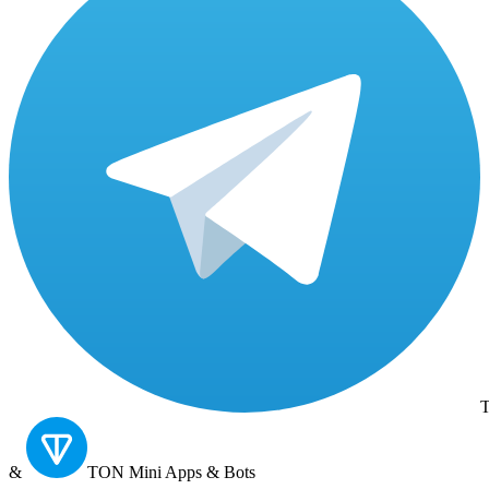
T
&
TON
Mini Apps & Bots