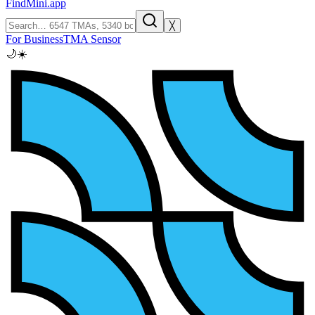
FindMini.app
╳
For Business
TMA Sensor
🌙
☀️