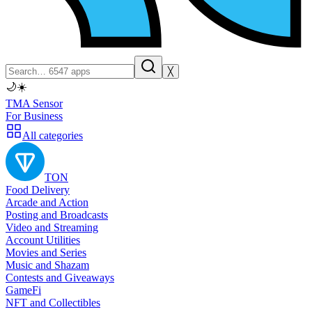
╳
🌙
☀️
TMA Sensor
For Business
All categories
TON
Food Delivery
Arcade and Action
Posting and Broadcasts
Video and Streaming
Account Utilities
Movies and Series
Music and Shazam
Contests and Giveaways
GameFi
NFT and Collectibles