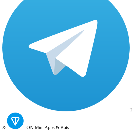
T
&
TON
Mini Apps & Bots