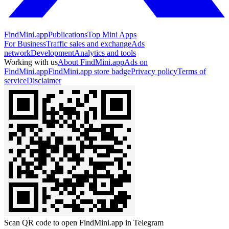
FindMini.app
Publications
Top Mini Apps
For Business
Traffic sales and exchange
Ads
network
Development
Analytics and tools
Working with us
About FindMini.app
Ads on
FindMini.app
FindMini.app store badge
Privacy policy
Terms of
service
Disclaimer
Scan QR code to open FindMini.app in Telegram