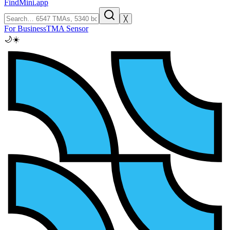
FindMini.app
╳
For Business
TMA Sensor
🌙
☀️