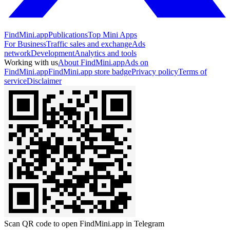
FindMini.app
Publications
Top Mini Apps
For Business
Traffic sales and exchange
Ads
network
Development
Analytics and tools
Working with us
About FindMini.app
Ads on
FindMini.app
FindMini.app store badge
Privacy policy
Terms of
service
Disclaimer
Scan QR code to open FindMini.app in Telegram