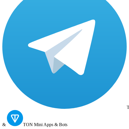
T
&
TON
Mini Apps & Bots