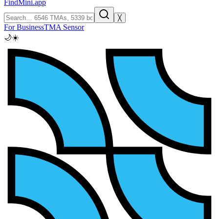
FindMini.app
╳
For Business
TMA Sensor
🌙
☀️