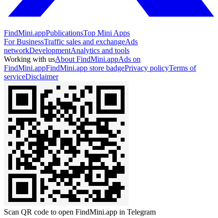
FindMini.app
Publications
Top Mini Apps
For Business
Traffic sales and exchange
Ads
network
Development
Analytics and tools
Working with us
About FindMini.app
Ads on
FindMini.app
FindMini.app store badge
Privacy policy
Terms of
service
Disclaimer
Scan QR code to open FindMini.app in Telegram