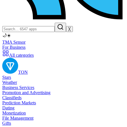
╳
🌙
☀️
TMA Sensor
For Business
All categories
TON
Stars
Weather
Business Services
Promotion and Advertising
Classifieds
Prediction Markets
Dating
Monetization
File Management
Gifts