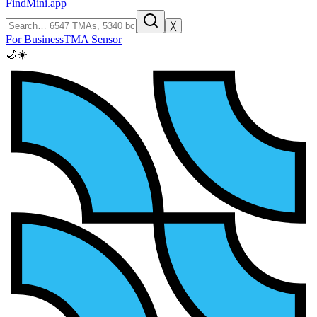
FindMini.app
╳
For Business
TMA Sensor
🌙
☀️