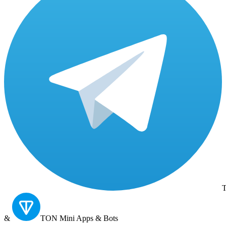
T
&
TON
Mini Apps & Bots