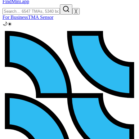
FindMini.app
╳
For Business
TMA Sensor
🌙
☀️