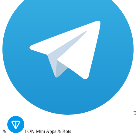
T
&
TON
Mini Apps & Bots