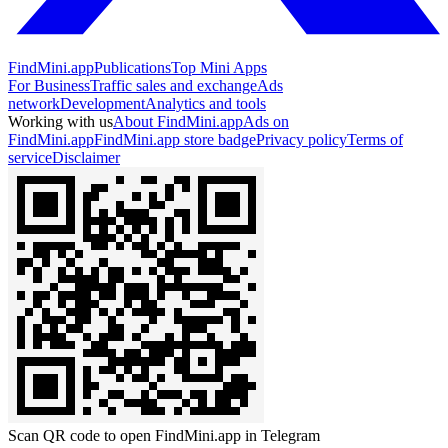
FindMini.app
Publications
Top Mini Apps
For Business
Traffic sales and exchange
Ads
network
Development
Analytics and tools
Working with us
About FindMini.app
Ads on
FindMini.app
FindMini.app store badge
Privacy policy
Terms of
service
Disclaimer
Scan QR code to open FindMini.app in Telegram