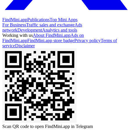
FindMini.app
Publications
Top Mini Apps
For Business
Traffic sales and exchange
Ads
network
Development
Analytics and tools
Working with us
About FindMini.app
Ads on
FindMini.app
FindMini.app store badge
Privacy policy
Terms of
service
Disclaimer
Scan QR code to open FindMini.app in Telegram