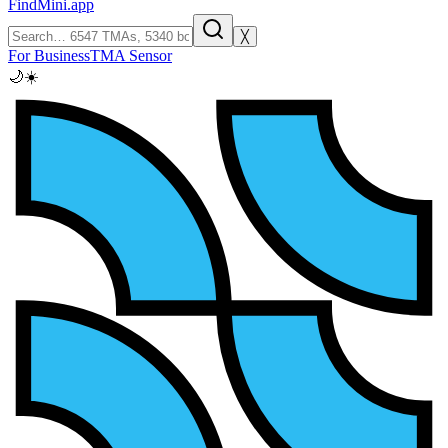
FindMini.app
╳
For Business
TMA Sensor
🌙
☀️