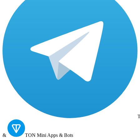
T
&
TON
Mini Apps & Bots