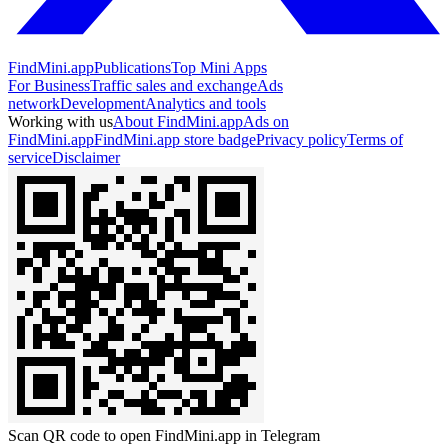
FindMini.app
Publications
Top Mini Apps
For Business
Traffic sales and exchange
Ads
network
Development
Analytics and tools
Working with us
About FindMini.app
Ads on
FindMini.app
FindMini.app store badge
Privacy policy
Terms of
service
Disclaimer
Scan QR code to open FindMini.app in Telegram