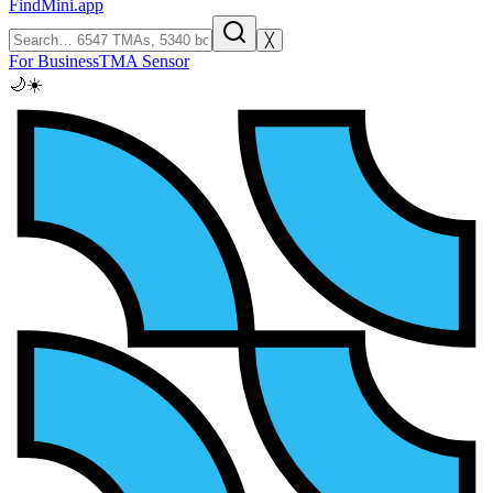
FindMini.app
╳
For Business
TMA Sensor
🌙
☀️