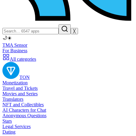
╳
🌙
☀️
TMA Sensor
For Business
All categories
TON
Monetization
Travel and Tickets
Movies and Series
Translators
NFT and Collectibles
AI Characters for Chat
Anonymous Questions
Stars
Legal Services
Dating