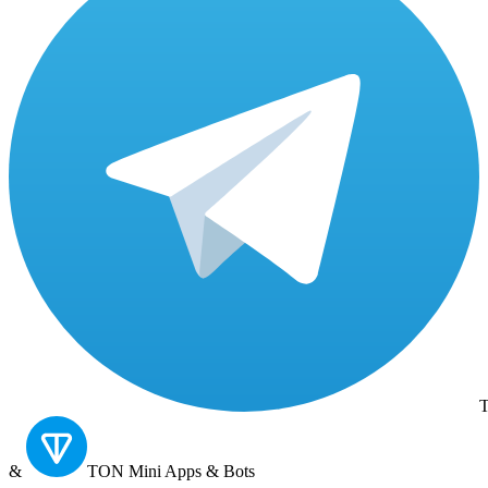
T
&
TON
Mini Apps & Bots