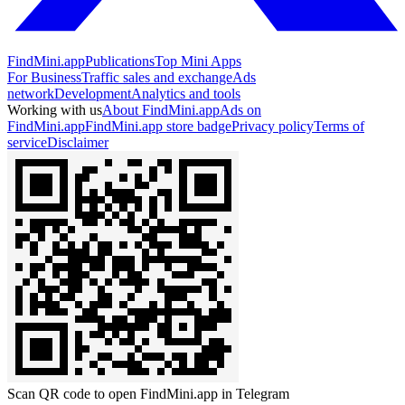
FindMini.app
Publications
Top Mini Apps
For Business
Traffic sales and exchange
Ads
network
Development
Analytics and tools
Working with us
About FindMini.app
Ads on
FindMini.app
FindMini.app store badge
Privacy policy
Terms of
service
Disclaimer
Scan QR code to open FindMini.app in Telegram