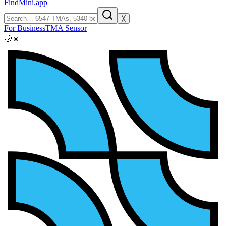
FindMini.app
╳
For Business
TMA Sensor
🌙
☀️