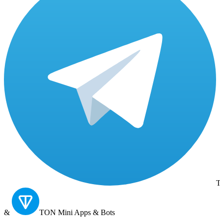
T
&
TON
Mini Apps & Bots