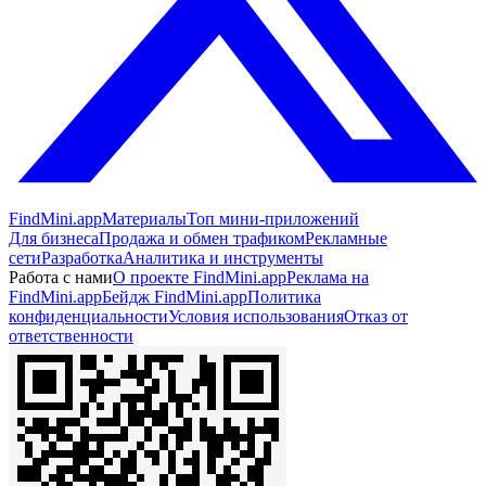
FindMini.app
Материалы
Топ мини-приложений
Для бизнеса
Продажа и обмен трафиком
Рекламные
сети
Разработка
Аналитика и инструменты
Работа с нами
О проекте FindMini.app
Реклама на
FindMini.app
Бейдж FindMini.app
Политика
конфиденциальности
Условия использования
Отказ от
ответственности