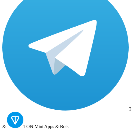
T
&
TON
Mini Apps & Bots