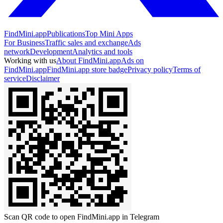
FindMini.app
Publications
Top Mini Apps
For Business
Traffic sales and exchange
Ads
network
Development
Analytics and tools
Working with us
About FindMini.app
Ads on
FindMini.app
FindMini.app store badge
Privacy policy
Terms of
service
Disclaimer
Scan QR code to open FindMini.app in Telegram