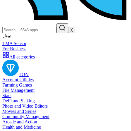
╳
🌙
☀️
TMA Sensor
For Business
All categories
TON
Account Utilities
Farming Games
File Management
Stars
DeFi and Staking
Photo and Video Editors
Movies and Series
Community Management
Arcade and Action
Health and Medicine