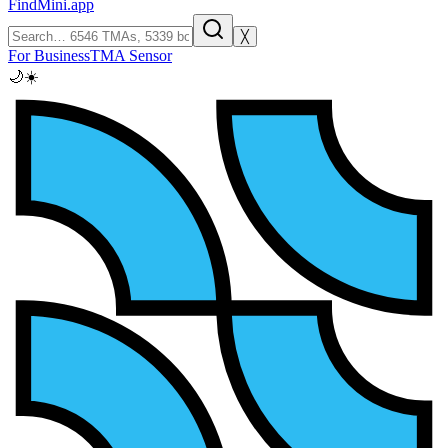
FindMini.app
╳
For Business
TMA Sensor
🌙
☀️