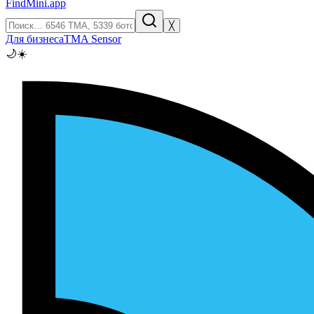
FindMini.app
╳
Для бизнеса
TMA Sensor
🌙
☀️