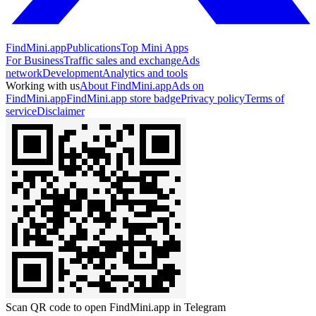
FindMini.app
Publications
Top Mini Apps
For Business
Traffic sales and exchange
Ads
network
Development
Analytics and tools
Working with us
About FindMini.app
Ads on
FindMini.app
FindMini.app store badge
Privacy policy
Terms of
service
Disclaimer
Scan QR code to open FindMini.app in Telegram