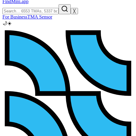
FindMini.app
╳
For Business
TMA Sensor
🌙
☀️