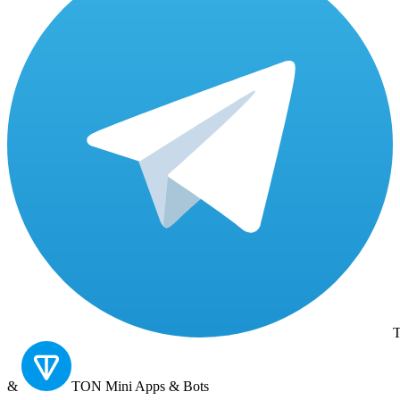
T
&
TON
Mini Apps & Bots