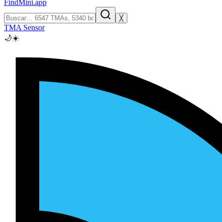
FindMini.app
╳
TMA Sensor
🌙
☀️