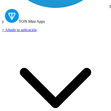
T
y
TON
Mini Apps
+ Añadir tu aplicación