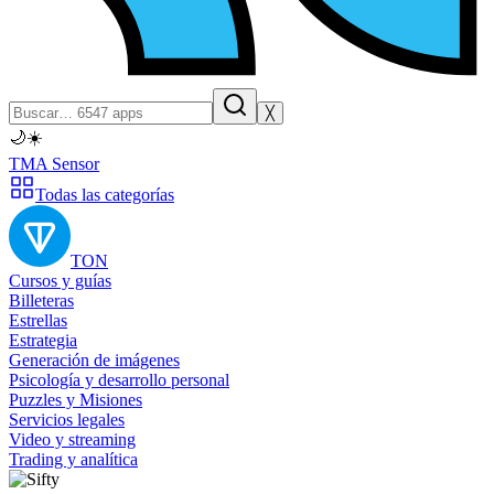
╳
🌙
☀️
TMA Sensor
Todas las categorías
TON
Cursos y guías
Billeteras
Estrellas
Estrategia
Generación de imágenes
Psicología y desarrollo personal
Puzzles y Misiones
Servicios legales
Video y streaming
Trading y analítica