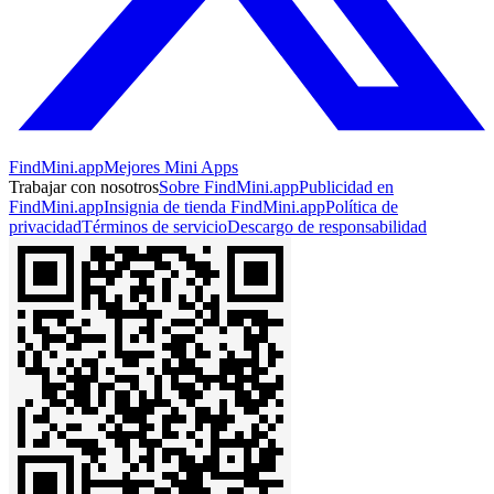
FindMini.app
Mejores Mini Apps
Trabajar con nosotros
Sobre FindMini.app
Publicidad en
FindMini.app
Insignia de tienda FindMini.app
Política de
privacidad
Términos de servicio
Descargo de responsabilidad