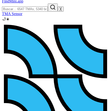
FindMini.app
╳
TMA Sensor
🌙
☀️