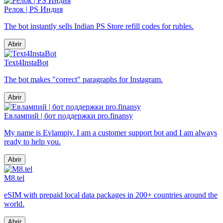
Релок | PS Индия
The bot instantly sells Indian PS Store refill codes for rubles.
Abrir
Text4InstaBot
The bot makes "correct" paragraphs for Instagram.
Abrir
Евлампий | бот поддержки pro.finansy
My name is Evlampiy. I am a customer support bot and I am always
ready to help you.
Abrir
M8.tel
eSIM with prepaid local data packages in 200+ countries around the
world.
Abrir