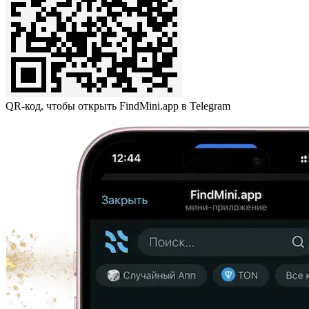
QR-код, чтобы открыть FindMini.app в Telegram