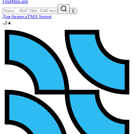
FindMini.app
╳
Для бизнеса
TMA Sensor
🌙
☀️