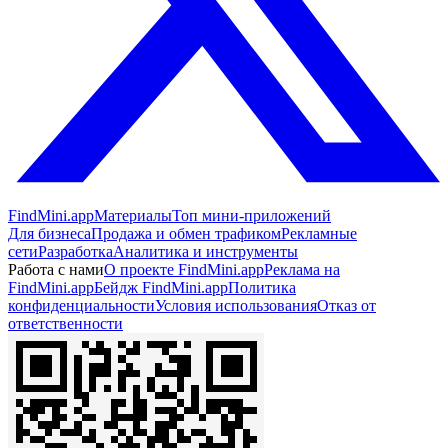
FindMini.app
Материалы
Топ мини-приложений
Для бизнеса
Продажа и обмен трафиком
Рекламные
сети
Разработка
Аналитика и инструменты
Работа с нами
О проекте FindMini.app
Реклама на
FindMini.app
Бейдж FindMini.app
Политика
конфиденциальности
Условия использования
Отказ от
ответственности