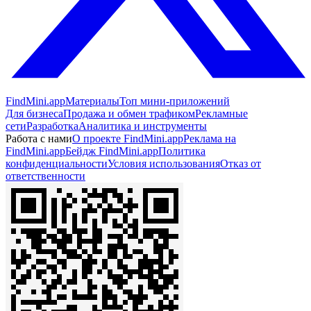
FindMini.app
Материалы
Топ мини-приложений
Для бизнеса
Продажа и обмен трафиком
Рекламные
сети
Разработка
Аналитика и инструменты
Работа с нами
О проекте FindMini.app
Реклама на
FindMini.app
Бейдж FindMini.app
Политика
конфиденциальности
Условия использования
Отказ от
ответственности