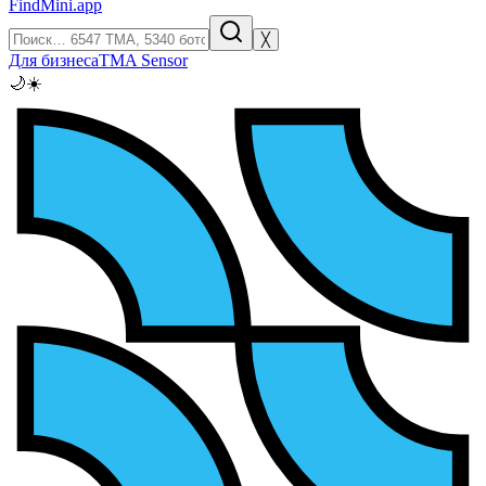
FindMini.app
╳
Для бизнеса
TMA Sensor
🌙
☀️