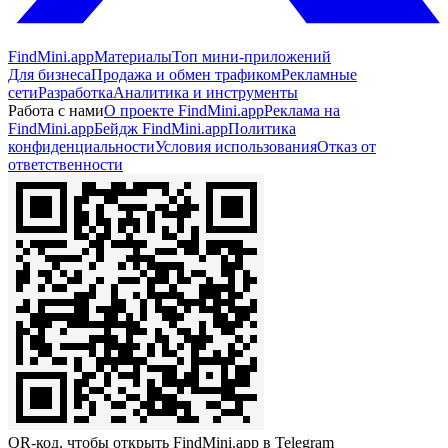
FindMini.app
Материалы
Топ мини-приложений
Для бизнеса
Продажа и обмен трафиком
Рекламные
сети
Разработка
Аналитика и инструменты
Работа с нами
О проекте FindMini.app
Реклама на
FindMini.app
Бейдж FindMini.app
Политика
конфиденциальности
Условия использования
Отказ от
ответственности
QR-код, чтобы открыть FindMini.app в Telegram