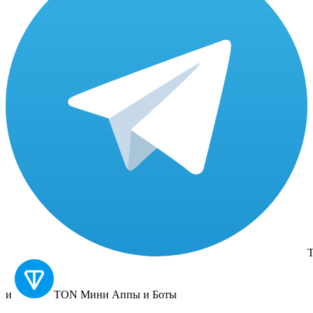
T
и
TON
Мини Аппы и Боты