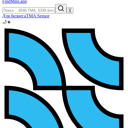
FindMini.app
╳
Для бизнеса
TMA Sensor
🌙
☀️