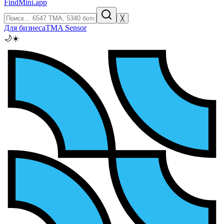
FindMini.app
╳
Для бизнеса
TMA Sensor
🌙
☀️