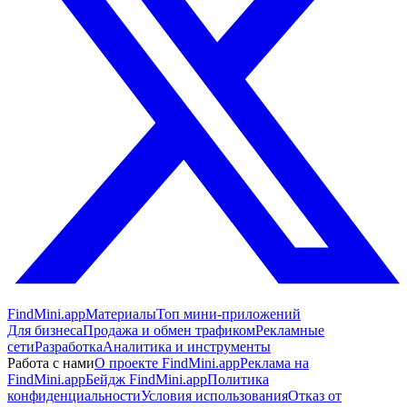
FindMini.app
Материалы
Топ мини-приложений
Для бизнеса
Продажа и обмен трафиком
Рекламные
сети
Разработка
Аналитика и инструменты
Работа с нами
О проекте FindMini.app
Реклама на
FindMini.app
Бейдж FindMini.app
Политика
конфиденциальности
Условия использования
Отказ от