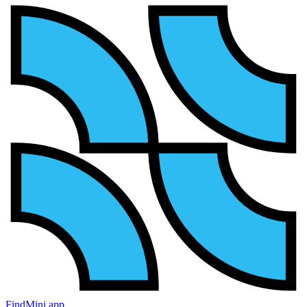
FindMini.app