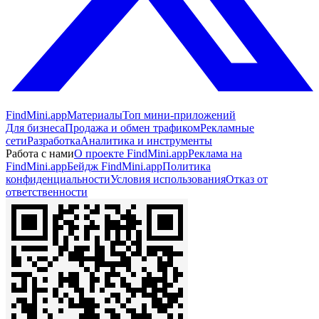
FindMini.app
Материалы
Топ мини-приложений
Для бизнеса
Продажа и обмен трафиком
Рекламные
сети
Разработка
Аналитика и инструменты
Работа с нами
О проекте FindMini.app
Реклама на
FindMini.app
Бейдж FindMini.app
Политика
конфиденциальности
Условия использования
Отказ от
ответственности