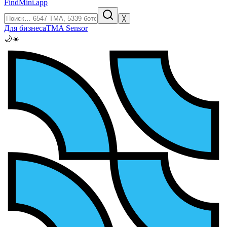
FindMini.app
╳
Для бизнеса
TMA Sensor
🌙
☀️