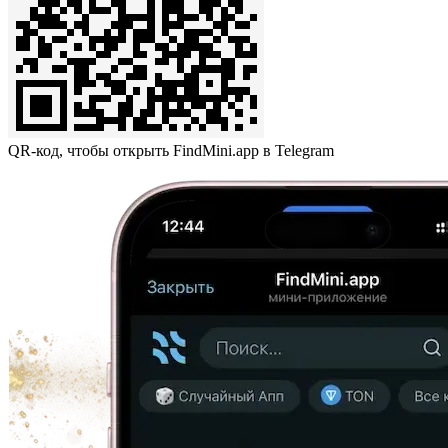
QR-код, чтобы открыть FindMini.app в Telegram