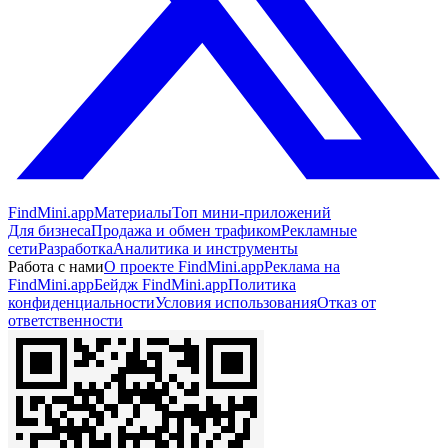
FindMini.app
Материалы
Топ мини-приложений
Для бизнеса
Продажа и обмен трафиком
Рекламные
сети
Разработка
Аналитика и инструменты
Работа с нами
О проекте FindMini.app
Реклама на
FindMini.app
Бейдж FindMini.app
Политика
конфиденциальности
Условия использования
Отказ от
ответственности