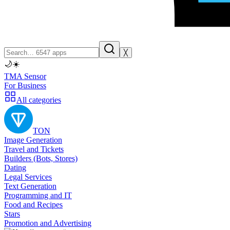
╳
🌙
☀️
TMA Sensor
For Business
All categories
TON
Image Generation
Travel and Tickets
Builders (Bots, Stores)
Dating
Legal Services
Text Generation
Programming and IT
Food and Recipes
Stars
Promotion and Advertising