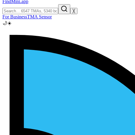
FindMini.app
╳
For Business
TMA Sensor
🌙
☀️