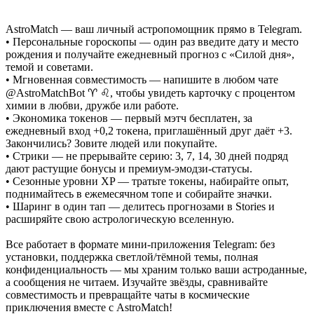
AstroMatch — ваш личный астропомощник прямо в Telegram.
• Персональные гороскопы — один раз введите дату и место
рождения и получайте ежедневный прогноз с «Силой дня»,
темой и советами.
• Мгновенная совместимость — напишите в любом чате
@AstroMatchBot ♈ ♌, чтобы увидеть карточку с процентом
химии в любви, дружбе или работе.
• Экономика токенов — первый мэтч бесплатен, за
ежедневный вход +0,2 токена, приглашённый друг даёт +3.
Закончились? Зовите людей или покупайте.
• Стрики — не прерывайте серию: 3, 7, 14, 30 дней подряд
дают растущие бонусы и премиум-эмодзи-статусы.
• Сезонные уровни XP — тратьте токены, набирайте опыт,
поднимайтесь в ежемесячном топе и собирайте значки.
• Шаринг в один тап — делитесь прогнозами в Stories и
расширяйте свою астрологическую вселенную.
Все работает в формате мини-приложения Telegram: без
установки, поддержка светлой/тёмной темы, полная
конфиденциальность — мы храним только ваши астроданные,
а сообщения не читаем. Изучайте звёзды, сравнивайте
совместимость и превращайте чаты в космические
приключения вместе с AstroMatch!