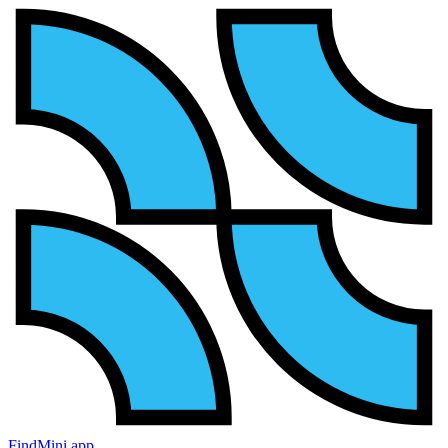
FindMini.app