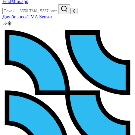
FindMini.app
╳
Для бизнеса
TMA Sensor
🌙
☀️