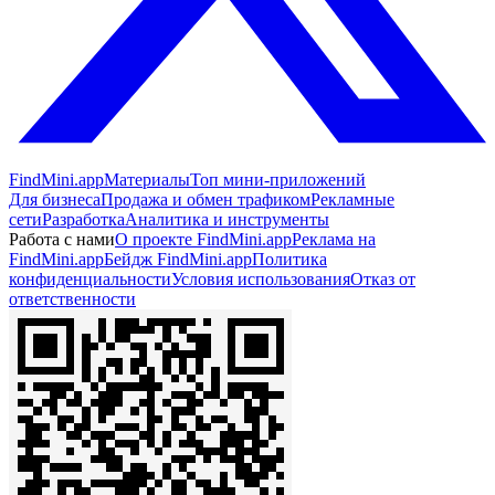
FindMini.app
Материалы
Топ мини-приложений
Для бизнеса
Продажа и обмен трафиком
Рекламные
сети
Разработка
Аналитика и инструменты
Работа с нами
О проекте FindMini.app
Реклама на
FindMini.app
Бейдж FindMini.app
Политика
конфиденциальности
Условия использования
Отказ от
ответственности