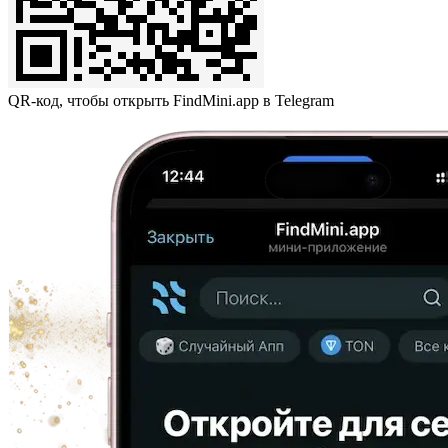
QR-код, чтобы открыть FindMini.app в Telegram