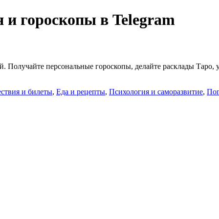
 и гороскопы в Telegram
ой. Получайте персональные гороскопы, делайте расклады Таро, 
ствия и билеты
,
Еда и рецепты
,
Психология и саморазвитие
,
Пог