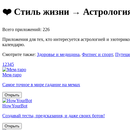
❤️ Стиль жизни → Астрология
Всего приложений: 226
Приложения для тех, кто интересуется астрологией и эзотерик
календарю.
Смотрите также:
Здоровье и медицина
,
Фитнес и спорт
,
Путеше
1
2
3
4
5
Мем-таро
Самое точное в мире гадание на мемах
Открыть
HowYourBot
Создавай тесты, предсказания, и даже своих ботов!
Открыть