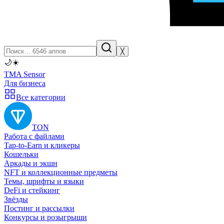
╳
🌙
☀️
TMA Sensor
Для бизнеса
Все категории
TON
Работа с файлами
Tap-to-Earn и кликеры
Кошельки
Аркады и экшн
NFT и коллекционные предметы
Темы, шрифты и языки
DeFi и стейкинг
Звёзды
Постинг и рассылки
Конкурсы и розыгрыши