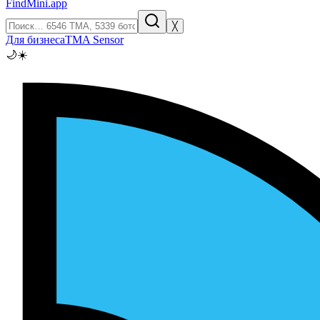
FindMini.app
╳
Для бизнеса
TMA Sensor
🌙
☀️