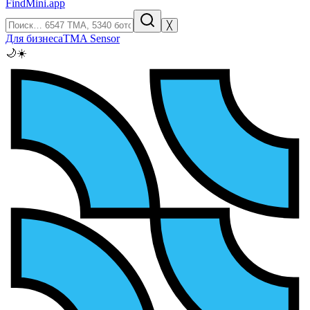
FindMini.app
╳
Для бизнеса
TMA Sensor
🌙
☀️