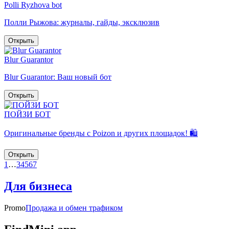
Polli Ryzhova bot
Полли Рыжова: журналы, гайды, эксклюзив
Открыть
Blur Guarantor
Blur Guarantor: Ваш новый бот
Открыть
ПОЙЗИ БОТ
Оригинальные бренды с Poizon и других площадок! 🛍️
Открыть
1
…
3
4
5
6
7
Для бизнеса
Promo
Продажа и обмен трафиком