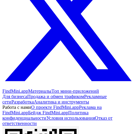
FindMini.app
Материалы
Топ мини-приложений
Для бизнеса
Продажа и обмен трафиком
Рекламные
сети
Разработка
Аналитика и инструменты
Работа с нами
О проекте FindMini.app
Реклама на
FindMini.app
Бейдж FindMini.app
Политика
конфиденциальности
Условия использования
Отказ от
ответственности