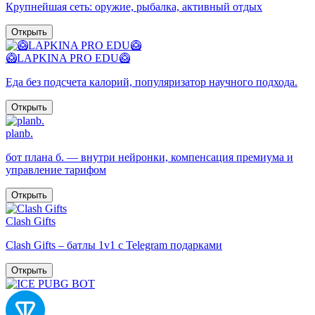
Крупнейшая сеть: оружие, рыбалка, активный отдых
Открыть
🥝LAPKINA PRO EDU🥝
Еда без подсчета калорий, популяризатор научного подхода.
Открыть
planb.
бот плана б. — внутри нейронки, компенсация премиума и
управление тарифом
Открыть
Clash Gifts
Clash Gifts – батлы 1v1 с Telegram подарками
Открыть