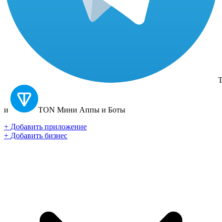
T
и
TON
Мини Аппы и Боты
+ Добавить приложение
+ Добавить бизнес