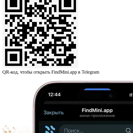
QR-код, чтобы открыть FindMini.app в Telegram