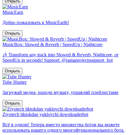
Открыть
MusicEarn
Добро пожаловать в MusicEarth!
Открыть
MusicBox: Slowed & Reverb | SpeedUp | Nightcore
🎶 Transform any track into Slowed & Reverb, Nightcore, or
SpeedUp in seconds! Support: @ramaprojectssupport_bot
Открыть
Tube Hunter
Загружай медиа, находи музыку, управляй плейлистами
Открыть
Ziyotech tiktokdan yuklovchi downloaderbot
Всё в одном! Теперь вместо множества ботов вы можете
использовать нашего одного многофункционального бота.