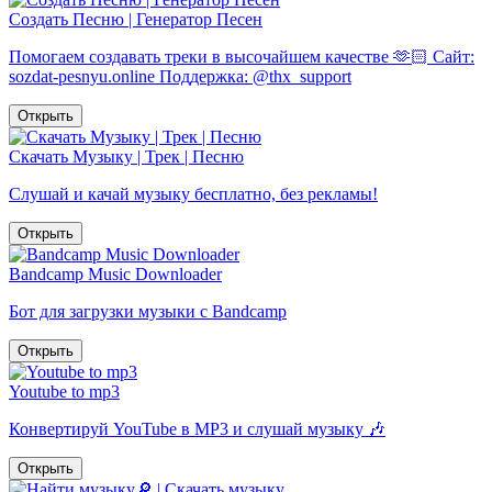
Создать Песню | Генератор Песен
Помогаем создавать треки в высочайшем качестве 🫶🏻 Сайт:
sozdat-pesnyu.online Поддержка: @thx_support
Открыть
Скачать Музыку | Трек | Песню
Слушай и качай музыку бесплатно, без рекламы!
Открыть
Bandcamp Music Downloader
Бот для загрузки музыки с Bandcamp
Открыть
Youtube to mp3
Конвертируй YouTube в MP3 и слушай музыку 🎶
Открыть