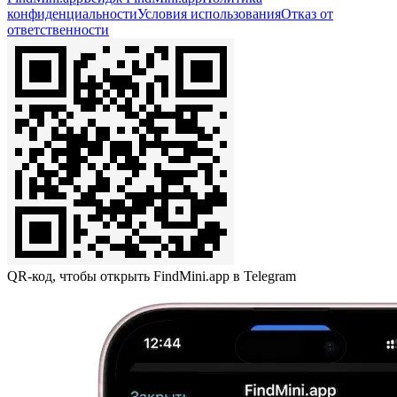
конфиденциальности
Условия использования
Отказ от
ответственности
QR-код, чтобы открыть FindMini.app в Telegram