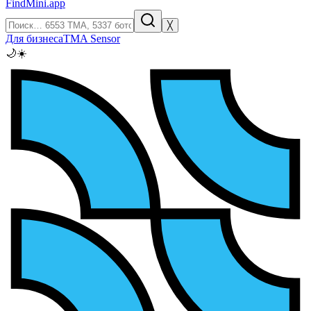
FindMini.app
╳
Для бизнеса
TMA Sensor
🌙
☀️