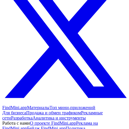
FindMini.app
Материалы
Топ мини-приложений
Для бизнеса
Продажа и обмен трафиком
Рекламные
сети
Разработка
Аналитика и инструменты
Работа с нами
О проекте FindMini.app
Реклама на
FindMini.app
Бейдж FindMini.app
Политика