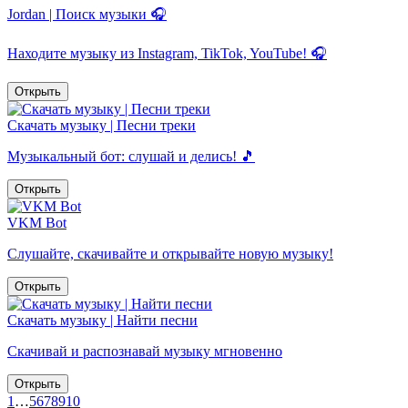
Jordan | Поиск музыки 🎧
Находите музыку из Instagram, TikTok, YouTube! 🎧
Открыть
Скачать музыку | Песни треки
Музыкальный бот: слушай и делись! 🎵
Открыть
VKM Bot
Слушайте, скачивайте и открывайте новую музыку!
Открыть
Скачать музыку | Найти песни
Скачивай и распознавай музыку мгновенно
Открыть
1
…
5
6
7
8
9
10