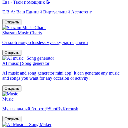
Ева - Твой помощник 📝
Е.В.А: Ваш Единый Виртуальный Ассистент
Открыть
Shazam Music Charts
Открой новую lossless музыку, чарты, треки
Открыть
AI music | Song generator
AI music and song generator mini app! It can generate any music
and songs you want for any occasion or activity!
Открыть
Music
Музыкальный бот от @ShotByKoroush
Открыть