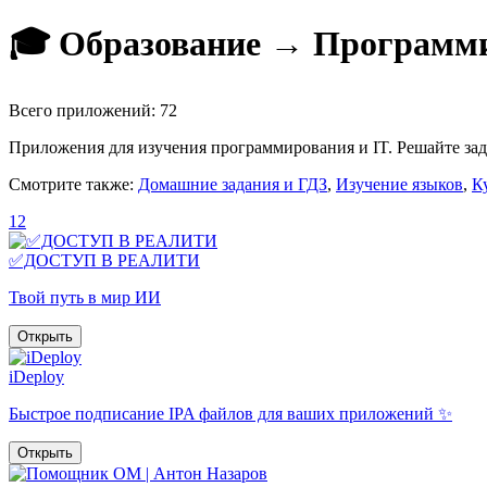
🎓 Образование → Программир
Всего приложений: 72
Приложения для изучения программирования и IT. Решайте зада
Смотрите также:
Домашние задания и ГДЗ
,
Изучение языков
,
К
1
2
✅ДОСТУП В РЕАЛИТИ
Твой путь в мир ИИ
Открыть
iDeploy
Быстрое подписание IPA файлов для ваших приложений ✨
Открыть