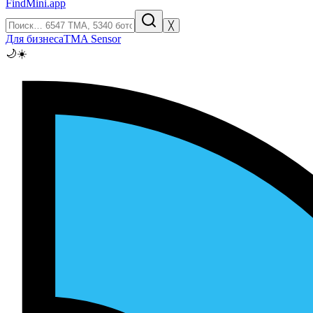
FindMini.app
╳
Для бизнеса
TMA Sensor
🌙
☀️