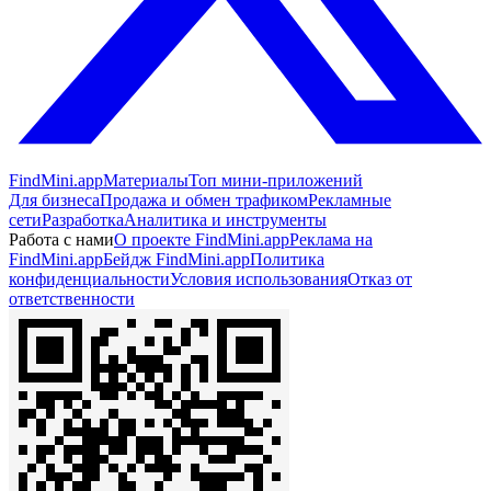
FindMini.app
Материалы
Топ мини-приложений
Для бизнеса
Продажа и обмен трафиком
Рекламные
сети
Разработка
Аналитика и инструменты
Работа с нами
О проекте FindMini.app
Реклама на
FindMini.app
Бейдж FindMini.app
Политика
конфиденциальности
Условия использования
Отказ от
ответственности