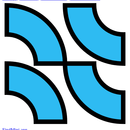
FindMini.app