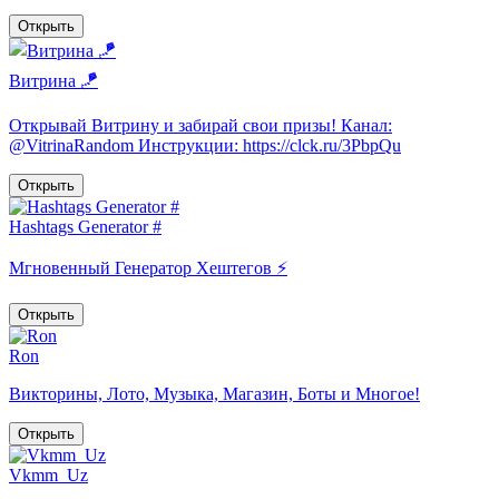
Открыть
Витрина 🪁
Открывай Витрину и забирай свои призы! Канал:
@VitrinaRandom Инструкции: https://clck.ru/3PbpQu
Открыть
Hashtags Generator #
Мгновенный Генератор Хештегов ⚡️
Открыть
Ron
Викторины, Лото, Музыка, Магазин, Боты и Многое!
Открыть
Vkmm_Uz