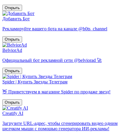
Открыть
Добавить Бот
Рекламируйте вашего бота на канале @b0ts_channel
Открыть
BelviorAd
Официальный бот рекламной сети @belviorad 🚀
Открыть
Spider | Купить Звезды Телеграм
👋 Приветствуем в магазине Spider по продаже звезд!
Открыть
Creatify AI
Загрузите URL-адрес, чтобы сгенерировать видео одним
щелчком мыши с помощью генератора ИИ-рекламы!