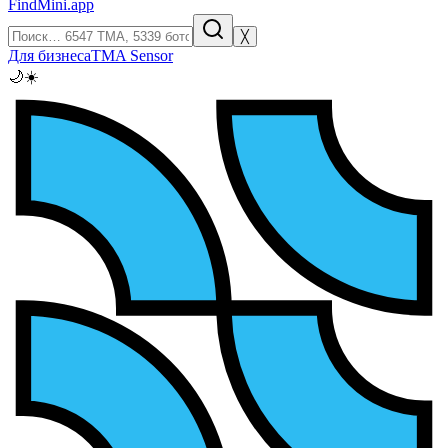
FindMini.app
╳
Для бизнеса
TMA Sensor
🌙
☀️