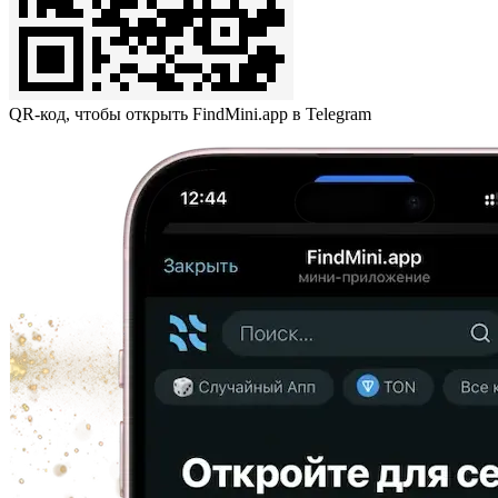
QR-код, чтобы открыть FindMini.app в Telegram