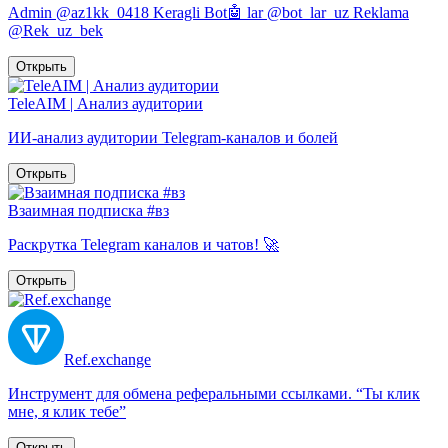
Admin @az1kk_0418 Keragli Bot🤖 lar @bot_lar_uz Reklama
@Rek_uz_bek
Открыть
TeleAIM | Анализ аудитории
ИИ-анализ аудитории Telegram-каналов и болей
Открыть
Взаимная подписка #вз
Раскрутка Telegram каналов и чатов! 🚀
Открыть
Ref.exchange
Инструмент для обмена реферальными ссылками. “Ты клик
мне, я клик тебе”
Открыть