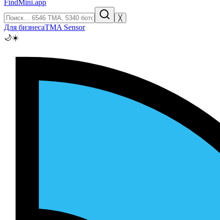
FindMini.app
╳
Для бизнеса
TMA Sensor
🌙
☀️