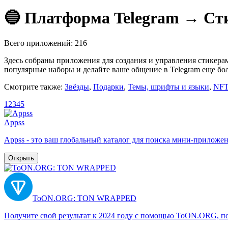
🔵 Платформа Telegram → Сти
Всего приложений: 216
Здесь собраны приложения для создания и управления стикера
популярные наборы и делайте ваше общение в Telegram еще бо
Смотрите также:
Звёзды
,
Подарки
,
Темы, шрифты и языки
,
NFT
1
2
3
4
5
Appss
Appss - это ваш глобальный каталог для поиска мини-приложени
Открыть
ToON.ORG: TON WRAPPED
Получите свой результат к 2024 году с помощью ToON.ORG, под