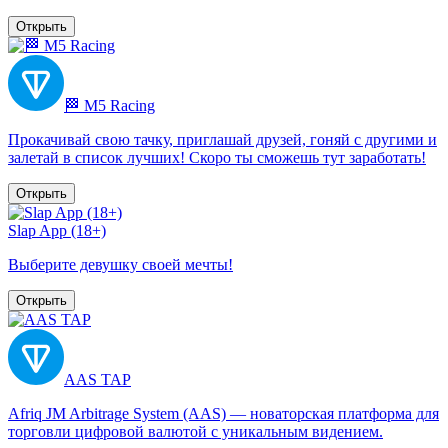
Открыть
🏁 M5 Racing
Прокачивай свою тачку, приглашай друзей, гоняй с другими и
залетай в список лучших! Скоро ты сможешь тут заработать!
Открыть
Slap App (18+)
Выберите девушку своей мечты!
Открыть
AAS TAP
Afriq JM Arbitrage System (AAS) — новаторская платформа для
торговли цифровой валютой с уникальным видением.