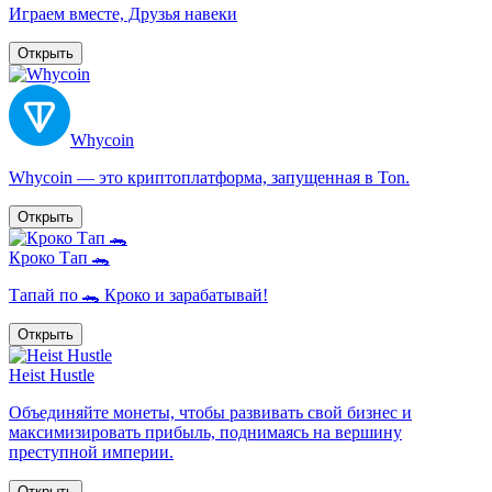
Играем вместе, Друзья навеки
Открыть
Whycoin
Whycoin — это криптоплатформа, запущенная в Ton.
Открыть
Кроко Тап 🐊
Тапай по 🐊 Кроко и зарабатывай!
Открыть
Heist Hustle
Объединяйте монеты, чтобы развивать свой бизнес и
максимизировать прибыль, поднимаясь на вершину
преступной империи.
Открыть