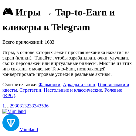
🎮 Игры → Tap-to-Earn и
кликеры в Telegram
Всего приложений: 1683
Игры, в основе которых лежит простая механика нажатия на
экран (клики). 'Тапайте', чтобы зарабатывать очки, улучшать
своих персонажей или виртуальные бизнесы. Многие из этих
игр связаны с моделью Tap-to-Earn, позволяющей
конвертировать игровые успехи в реальные активы.
Смотрите также:
Фармилки
,
Аркады и экшн
,
Головоломки и
квесты
,
Стратегии
,
Настольные и классические
,
Ролевые
(RPG)
.
1
…
29
30
31
32
33
34
35
36
Mimiland