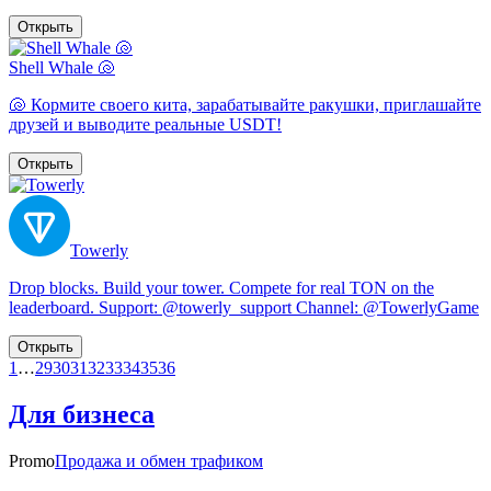
Открыть
Shell Whale 🐚
🐚 Кормите своего кита, зарабатывайте ракушки, приглашайте
друзей и выводите реальные USDT!
Открыть
Towerly
Drop blocks. Build your tower. Compete for real TON on the
leaderboard. Support: @towerly_support Channel: @TowerlyGame
Открыть
1
…
29
30
31
32
33
34
35
36
Для бизнеса
Promo
Продажа и обмен трафиком