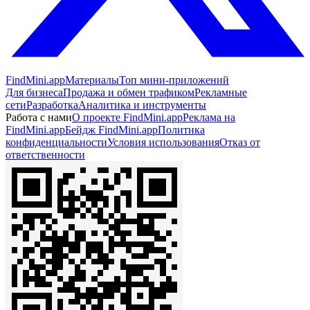
FindMini.app
Материалы
Топ мини-приложений
Для бизнеса
Продажа и обмен трафиком
Рекламные
сети
Разработка
Аналитика и инструменты
Работа с нами
О проекте FindMini.app
Реклама на
FindMini.app
Бейдж FindMini.app
Политика
конфиденциальности
Условия использования
Отказ от
ответственности