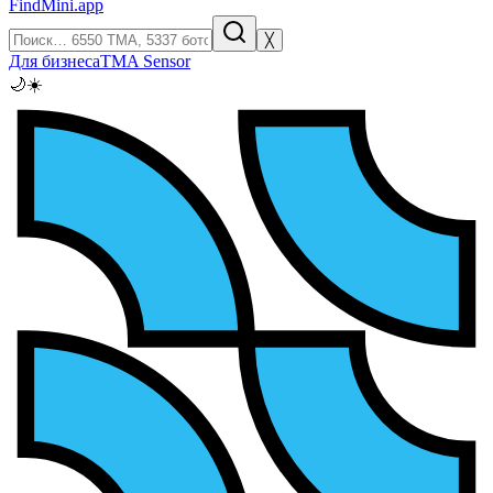
FindMini.app
╳
Для бизнеса
TMA Sensor
🌙
☀️