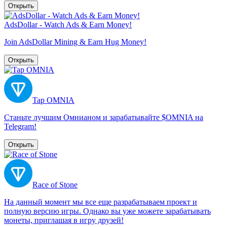
Открыть
AdsDollar - Watch Ads & Earn Money!
Join AdsDollar Mining & Earn Hug Money!
Открыть
Tap OMNIA
Станьте лучшим Омнианом и зарабатывайте $OMNIA на
Telegram!
Открыть
Race of Stone
На данный момент мы все еще разрабатываем проект и
полную версию игры. Однако вы уже можете зарабатывать
монеты, приглашая в игру друзей!