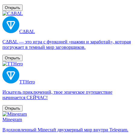
Открыть
CΔBΔL
CΔBΔL — это игра с функцией «нажми и заработай», которая
погружает в темный мир заговорщиков.
Открыть
TTHero
Искатель приключений, твое эпическое путешествие
начинается СЕЙЧАС!
Открыть
Minegram
Вдохновленный Minecraft двухмерный мир внутри Telegram.