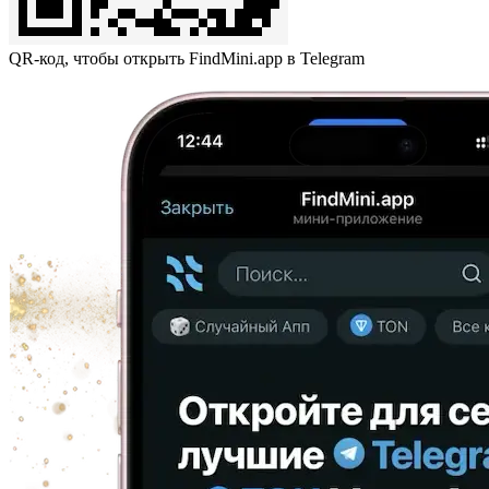
QR-код, чтобы открыть FindMini.app в Telegram