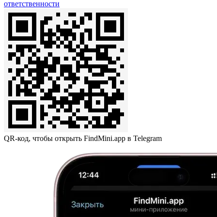
ответственности
QR-код, чтобы открыть FindMini.app в Telegram