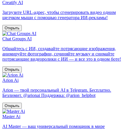
Creatify AI
Загрузите URL-адрес, чтобы сгенерировать видео одним
щелчком мыши с помощью генератора ИИ-рекламы!
Открыть
Chat Groups AI
Общайтесь с ИИ, создавайте потрясающие изображения,
анимируйте фотографии, сочиняйте музыку и снимайте
потрясающие видеоролики с ИИ — и все это в одном боте!
Открыть
Arion Ai
Arion — твой персональный AI в Telegram. Бесплатно.
Безлимит. @arionai Поддержка: @arion_helpbot
Открыть
Master Ai
AI Master — ваш универсальный помощник в мире