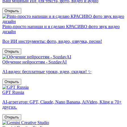
Ваш мощный ИИ для текста, фото, видео и аудио
Открыть
Pinto-просто напиши и я сделаю КРАСИВО фото звук видео
дизайн
Все ИИ инструменты: фото, видео, озвучка, песни!
Открыть
Обучение нейросетям - SozdavAI
AI-видео: бесплатные уроки, идеи, скидки! ✨
Открыть
GPT Russia
AI-агрегатор: GPT, Claude, Nano Banana, AiVideo, Kling и 70+
других.
Открыть