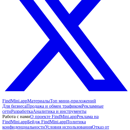
FindMini.app
Материалы
Топ мини-приложений
Для бизнеса
Продажа и обмен трафиком
Рекламные
сети
Разработка
Аналитика и инструменты
Работа с нами
О проекте FindMini.app
Реклама на
FindMini.app
Бейдж FindMini.app
Политика
конфиденциальности
Условия использования
Отказ от