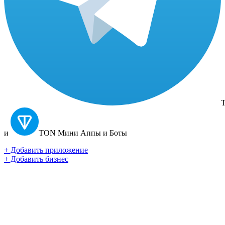
T
и
TON
Мини Аппы и Боты
+ Добавить приложение
+ Добавить бизнес