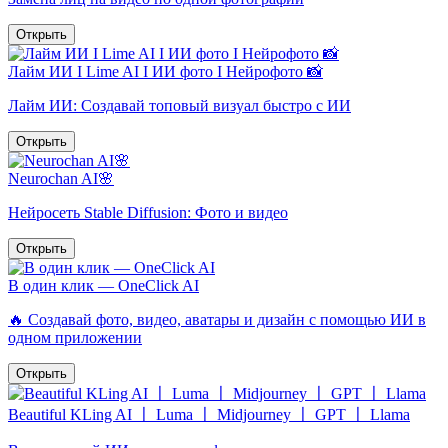
Открыть
Лайм ИИ I Lime AI I ИИ фото I Нейрофото 📸
Лайм ИИ: Создавай топовый визуал быстро с ИИ
Открыть
Neurochan AI🌸
Нейросеть Stable Diffusion: Фото и видео
Открыть
В один клик — OneClick AI
🔥 Создавай фото, видео, аватары и дизайн с помощью ИИ в
одном приложении
Открыть
Beautiful KLing AI 〡 Luma 〡 Midjourney 〡 GPT 〡 Llama