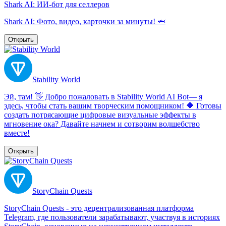
Shark AI: ИИ-бот для селлеров
Shark AI: Фото, видео, карточки за минуты! 🦈
Открыть
Stability World
Эй, там! 👋 Добро пожаловать в Stability World AI Bot— я
здесь, чтобы стать вашим творческим помощником! 🔶 Готовы
создать потрясающие цифровые визуальные эффекты в
мгновение ока? Давайте начнем и сотворим волшебство
вместе!
Открыть
StoryChain Quests
StoryChain Quests - это децентрализованная платформа
Telegram, где пользователи зарабатывают, участвуя в историях