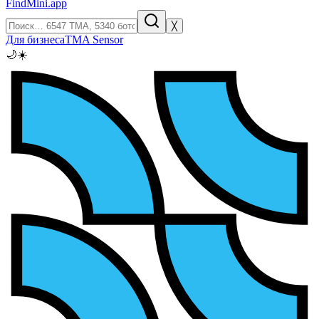
FindMini.app
╳
Для бизнеса
TMA Sensor
🌙
☀️