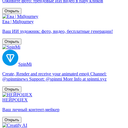
Оживите фото: трендовые ИИ видео в пару кликов
Открыть
Ева | Midjourney
Ваш ИИ художник: фото, видео, бесплатные генерации!
Открыть
SpinMi
Create, Render and receive your animated emoji Channel:
@spinminews Support: @spinmi More Info at spinmi.xyz
Открыть
НЕЙРОЦЕХ
Ваш личный контент-мейкер
Открыть