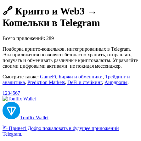
🔗 Крипто и Web3 →
Кошельки в Telegram
Всего приложений: 289
Подборка крипто-кошельков, интегрированных в Telegram.
Эти приложения позволяют безопасно хранить, отправлять,
получать и обменивать различные криптовалюты. Управляйте
своими цифровыми активами, не покидая мессенджер.
Смотрите также:
GameFi
,
Биржи и обменники
,
Трейдинг и
аналитика
,
Prediction Markets
,
DeFi и стейкинг
,
Аирдропы
.
1
2
3
4
5
6
7
Tonflix Wallet
👋 Привет! Добро пожаловать в будущее приложений
Telegram.