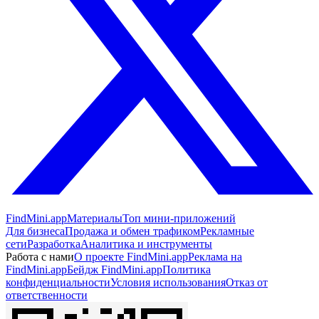
FindMini.app
Материалы
Топ мини-приложений
Для бизнеса
Продажа и обмен трафиком
Рекламные
сети
Разработка
Аналитика и инструменты
Работа с нами
О проекте FindMini.app
Реклама на
FindMini.app
Бейдж FindMini.app
Политика
конфиденциальности
Условия использования
Отказ от
ответственности