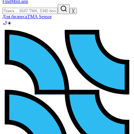
FindMini.app
╳
Для бизнеса
TMA Sensor
🌙
☀️