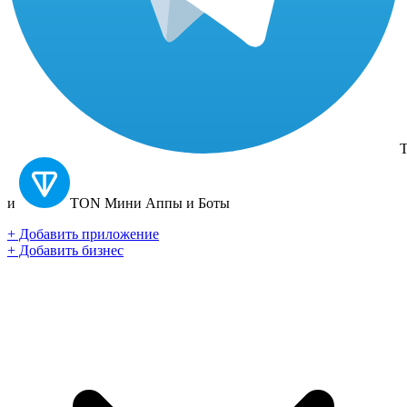
T
и
TON
Мини Аппы и Боты
+ Добавить приложение
+ Добавить бизнес