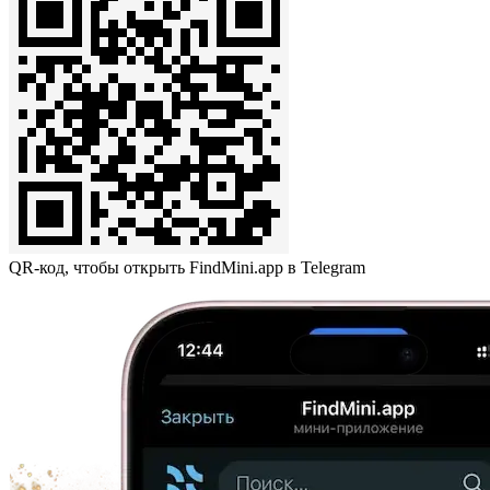
QR-код, чтобы открыть FindMini.app в Telegram