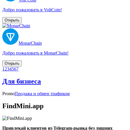
Добро пожаловать в VoltCoin!
Открыть
MonarChain
Добро пожаловать в MonarChain!
Открыть
1
2
3
4
5
6
7
Для бизнеса
Promo
Продажа и обмен трафиком
FindMini.app
Привлекай клиентов из Telegram-рынка без лишних