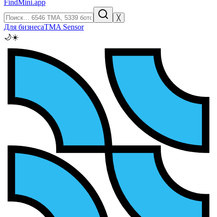
FindMini.app
╳
Для бизнеса
TMA Sensor
🌙
☀️