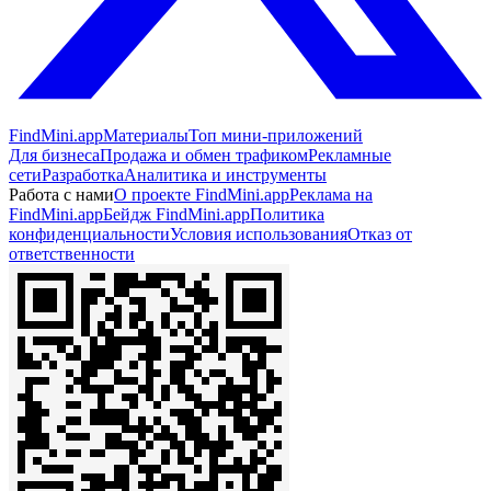
FindMini.app
Материалы
Топ мини-приложений
Для бизнеса
Продажа и обмен трафиком
Рекламные
сети
Разработка
Аналитика и инструменты
Работа с нами
О проекте FindMini.app
Реклама на
FindMini.app
Бейдж FindMini.app
Политика
конфиденциальности
Условия использования
Отказ от
ответственности