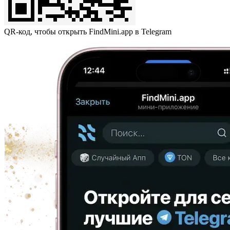
QR-код, чтобы открыть FindMini.app в Telegram