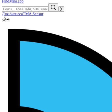
FindMini.app
╳
Для бизнеса
TMA Sensor
🌙
☀️