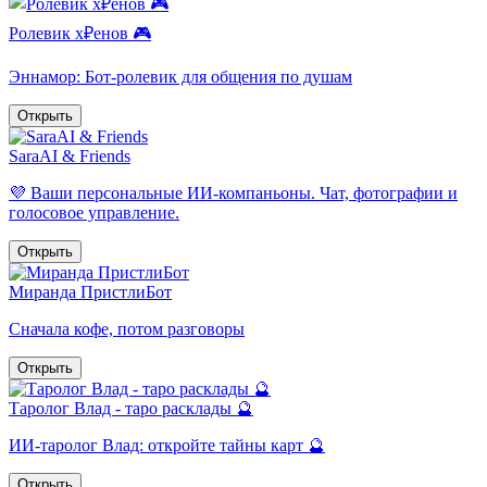
Ролевик х₽енов 🎮
Эннамор: Бот-ролевик для общения по душам
Открыть
SaraAI & Friends
💜 Ваши персональные ИИ-компаньоны. Чат, фотографии и
голосовое управление.
Открыть
Миранда ПристлиБот
Сначала кофе, потом разговоры
Открыть
Таролог Влад - таро расклады 🔮
ИИ-таролог Влад: откройте тайны карт 🔮
Открыть