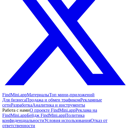
FindMini.app
Материалы
Топ мини-приложений
Для бизнеса
Продажа и обмен трафиком
Рекламные
сети
Разработка
Аналитика и инструменты
Работа с нами
О проекте FindMini.app
Реклама на
FindMini.app
Бейдж FindMini.app
Политика
конфиденциальности
Условия использования
Отказ от
ответственности