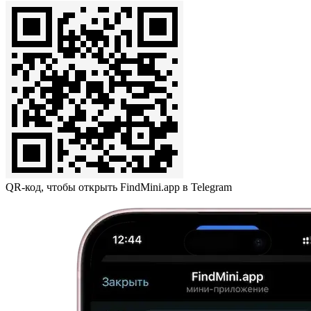
QR-код, чтобы открыть FindMini.app в Telegram