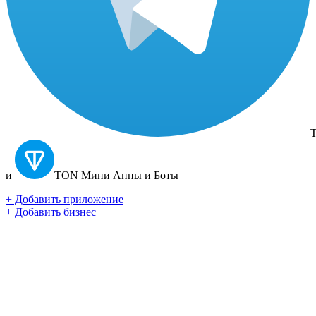
T
и
TON
Мини Аппы и Боты
+ Добавить приложение
+ Добавить бизнес