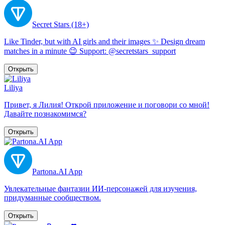
Secret Stars (18+)
Like Tinder, but with AI girls and their images ✨ Design dream
matches in a minute 😉 Support: @secretstars_support
Открыть
Liliya
Привет, я Лилия! Открой приложение и поговори со мной!
Давайте познакомимся?
Открыть
Partona.AI App
Увлекательные фантазии ИИ-персонажей для изучения,
придуманные сообществом.
Открыть