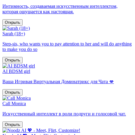
Интимность, создаваемая искусственным интеллектом,
которая ощущается как настоящая.
Открыть
Sarah (18+)
Step-sis, who wants you to pay attention to her and will do anything
to make you do so
Открыть
AI BDSM girl
Ваша Игривая Виртуальная Доминатрикс для Чата 💋
Открыть
Call Monica
Искусственный интеллект в роли подруги и голосовой чат.
Открыть