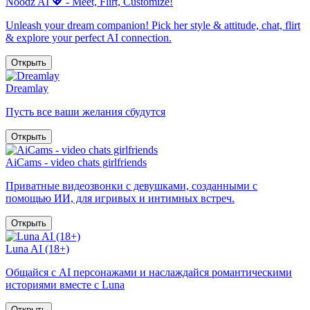
Noodz AI 💖 - Meet, Flirt, Customize!
Unleash your dream companion! Pick her style & attitude, chat, flirt
& explore your perfect AI connection.
Открыть
Dreamlay
Пусть все ваши желания сбудутся
Открыть
AiCams - video chats girlfriends
Приватные видеозвонки с девушками, созданными с
помощью ИИ, для игривых и интимных встреч.
Открыть
Luna AI (18+)
Общайся с AI персонажами и наслаждайся романтическими
историями вместе с Luna
Открыть