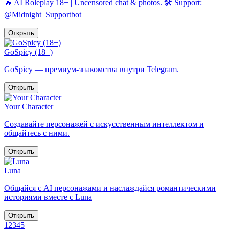
🔥 AI Roleplay 18+ | Uncensored chat & photos. 🛠 Support:
@Midnight_Supportbot
Открыть
GoSpicy (18+)
GoSpicy — премиум-знакомства внутри Telegram.
Открыть
Your Character
Создавайте персонажей с искусственным интеллектом и
общайтесь с ними.
Открыть
Luna
Общайся с AI персонажами и наслаждайся романтическими
историями вместе с Luna
Открыть
1
2
3
4
5