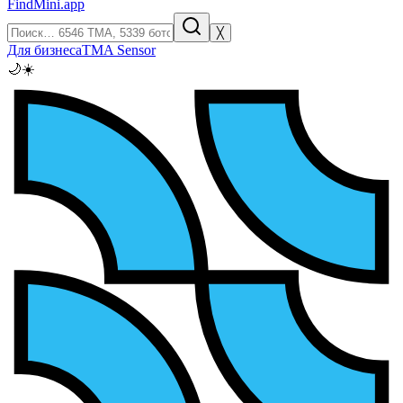
FindMini.app
╳
Для бизнеса
TMA Sensor
🌙
☀️