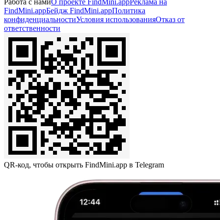
Работа с нами
О проекте FindMini.app
Реклама на
FindMini.app
Бейдж FindMini.app
Политика
конфиденциальности
Условия использования
Отказ от
ответственности
QR-код, чтобы открыть FindMini.app в Telegram