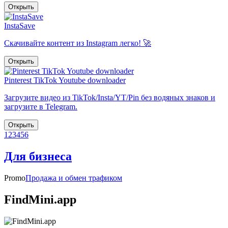
Открыть
InstaSave
Скачивайте контент из Instagram легко! 🚀
Открыть
Pinterest TikTok Youtube downloader
Загрузите видео из TikTok/Insta/YT/Pin без водяных знаков и
загрузите в Telegram.
Открыть
1
2
3
4
5
6
Для бизнеса
Promo
Продажа и обмен трафиком
FindMini.app