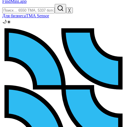
FindMini.app
╳
Для бизнеса
TMA Sensor
🌙
☀️