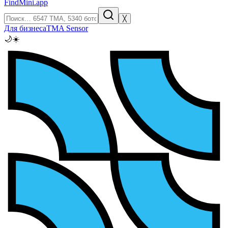
FindMini.app
╳
Для бизнеса
TMA Sensor
🌙
☀️