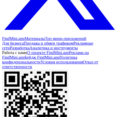
FindMini.app
Материалы
Топ мини-приложений
Для бизнеса
Продажа и обмен трафиком
Рекламные
сети
Разработка
Аналитика и инструменты
Работа с нами
О проекте FindMini.app
Реклама на
FindMini.app
Бейдж FindMini.app
Политика
конфиденциальности
Условия использования
Отказ от
ответственности