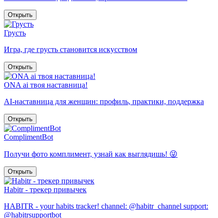
Открыть
Грусть
Игра, где грусть становится искусством
Открыть
ONA ai твоя наставница!
AI-наставница для женщин: профиль, практики, поддержка
Открыть
ComplimentBot
Получи фото комплимент, узнай как выглядишь! 😜
Открыть
Habitr - трекер привычек
HABITR - your habits tracker! channel: @habitr_channel support:
@habitrsupportbot