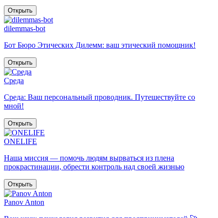
Открыть
dilemmas-bot
Бот Бюро Этических Дилемм: ваш этический помощник!
Открыть
Среда
Среда: Ваш персональный проводник. Путешествуйте со
мной!
Открыть
ONELIFE
Наша миссия — помочь людям вырваться из плена
прокрастинации, обрести контроль над своей жизнью
Открыть
Panov Anton