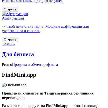
Ваш эксклюзивный рай для девушек
Открыть
Аффирмации
🌱 Твой день станет ярче! Мощные аффирмации для
уверенности и счастья.
Открыть
1
2
3
4
5
6
7
Для бизнеса
Promo
Продажа и обмен трафиком
FindMini.app
Привлекай клиентов из Telegram-рынка без лишних
переговоров.
Размести свой продукт на
FindMini.app
— топ-1 площадке