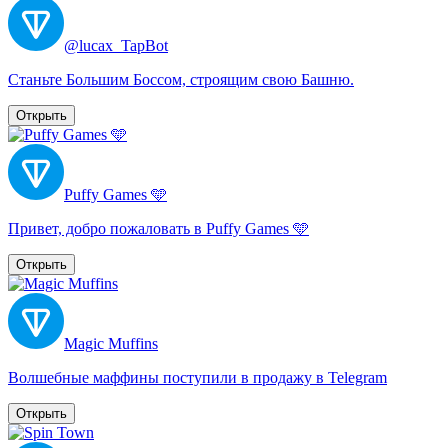
@lucax_TapBot
Станьте Большим Боссом, строящим свою Башню.
Открыть
Puffy Games 🩵
Привет, добро пожаловать в Puffy Games 🩵
Открыть
Magic Muffins
Волшебные маффины поступили в продажу в Telegram
Открыть