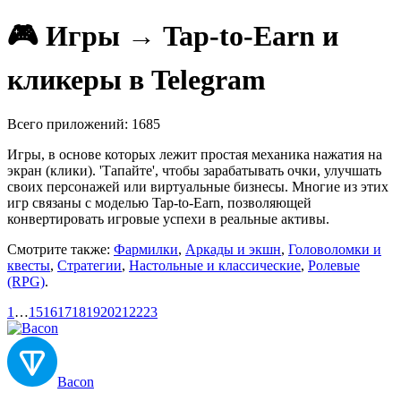
🎮 Игры → Tap-to-Earn и
кликеры в Telegram
Всего приложений: 1685
Игры, в основе которых лежит простая механика нажатия на
экран (клики). 'Тапайте', чтобы зарабатывать очки, улучшать
своих персонажей или виртуальные бизнесы. Многие из этих
игр связаны с моделью Tap-to-Earn, позволяющей
конвертировать игровые успехи в реальные активы.
Смотрите также:
Фармилки
,
Аркады и экшн
,
Головоломки и
квесты
,
Стратегии
,
Настольные и классические
,
Ролевые
(RPG)
.
1
…
15
16
17
18
19
20
21
22
23
Bacon