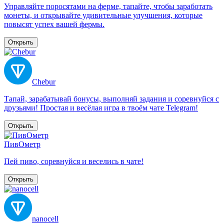
Управляйте поросятами на ферме, тапайте, чтобы заработать
монеты, и открывайте удивительные улучшения, которые
повысят успех вашей фермы.
Открыть
Chebur
Тапай, зарабатывай бонусы, выполняй задания и соревнуйся с
друзьями! Простая и весёлая игра в твоём чате Telegram!
Открыть
ПивОметр
Пей пиво, соревнуйся и веселись в чате!
Открыть
nanocell