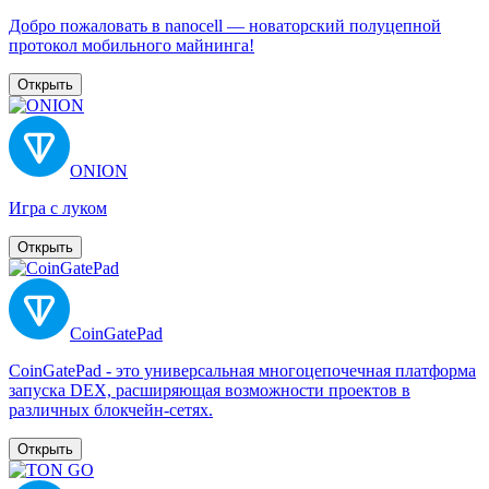
Добро пожаловать в nanocell — новаторский полуцепной
протокол мобильного майнинга!
Открыть
ONION
Игра с луком
Открыть
CoinGatePad
CoinGatePad - это универсальная многоцепочечная платформа
запуска DEX, расширяющая возможности проектов в
различных блокчейн-сетях.
Открыть