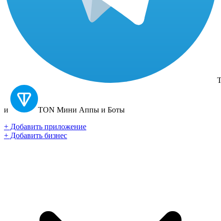
T
и
TON
Мини Аппы и Боты
+ Добавить приложение
+ Добавить бизнес