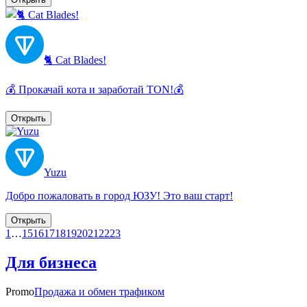
🐈 Cat Blades!
💰 Прокачай кота и заработай TON!💰
Открыть
Yuzu
Добро пожаловать в город ЮЗУ! Это ваш старт!
Открыть
1
…
15
16
17
18
19
20
21
22
23
Для бизнеса
Promo
Продажа и обмен трафиком