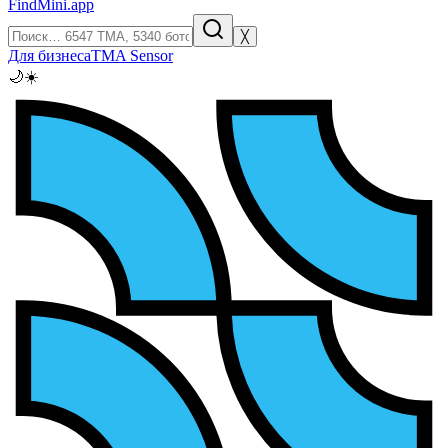
FindMini.app
╳
Для бизнеса
TMA Sensor
🌙
☀️