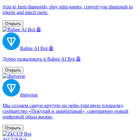
App to farm diamonds, play mini games, convert you diamonds to
tokens and much more.
Открыть
Bahne AI Bot 🤖
Добро пожаловать в Bahne AI Bot 🤖
Открыть
digiverse
Мы создаем самую крутую он-чейн-торговую площадку,
сообщество «Покупай и зарабатывай», совершенно новый
цифровой образ жизни.
Открыть
ZkCUP Bot