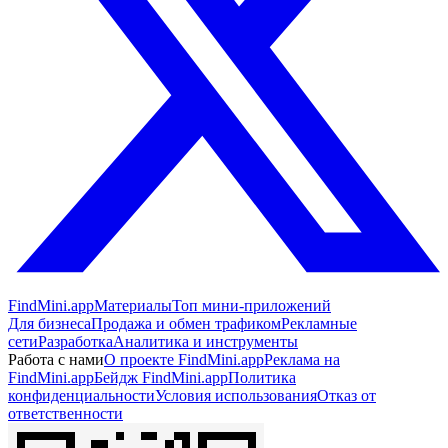
FindMini.app
Материалы
Топ мини-приложений
Для бизнеса
Продажа и обмен трафиком
Рекламные
сети
Разработка
Аналитика и инструменты
Работа с нами
О проекте FindMini.app
Реклама на
FindMini.app
Бейдж FindMini.app
Политика
конфиденциальности
Условия использования
Отказ от
ответственности