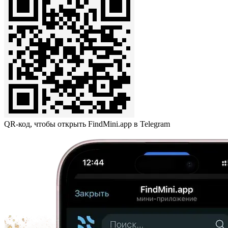
QR-код, чтобы открыть FindMini.app в Telegram