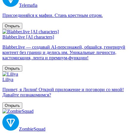
Telemafia
Присоединяйся к мафии. Стань крестным отцом.
Открыть
Blabber.live [AI characters]
Blabber.live — создавай AI-персонажей, общайся, генерируй
контент без границ и делись им. Уникальные личности,
кастомизация, лента и премиум-функции!
Открыть
Liliya
Привет, я Лилия! Открой приложение и поговори со мной!
Давайте познакомимся?
Открыть
ZombieSquad