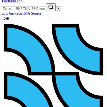
FindMini.app
╳
Для бизнеса
TMA Sensor
🌙
☀️