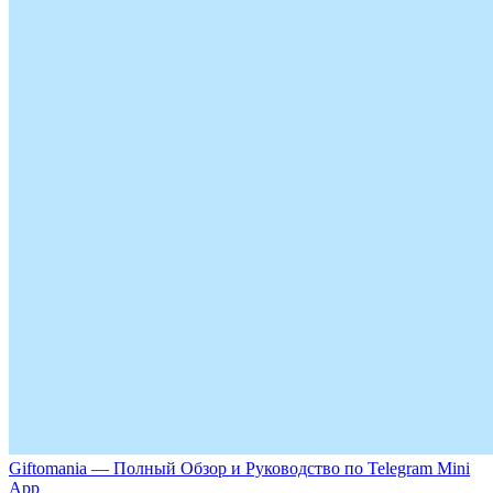
Giftomania — Полный Обзор и Руководство по Telegram Mini
App