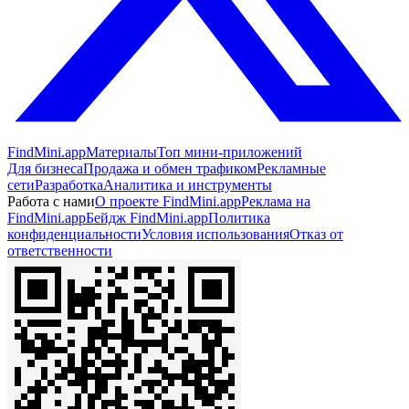
FindMini.app
Материалы
Топ мини-приложений
Для бизнеса
Продажа и обмен трафиком
Рекламные
сети
Разработка
Аналитика и инструменты
Работа с нами
О проекте FindMini.app
Реклама на
FindMini.app
Бейдж FindMini.app
Политика
конфиденциальности
Условия использования
Отказ от
ответственности