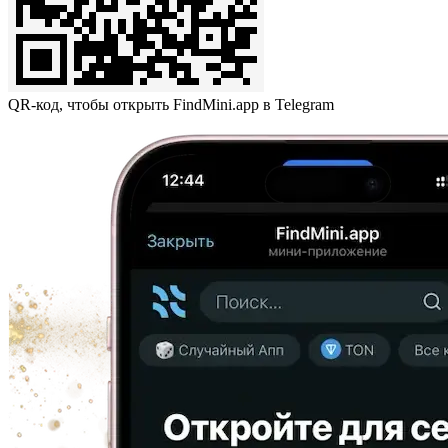
QR-код, чтобы открыть FindMini.app в Telegram